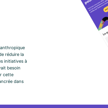
lanthropique
de réduire la
 initiatives à
vait besoin
r cette
 ancrée dans