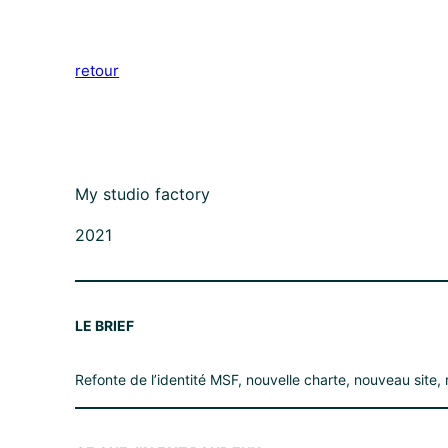
Aller
au
retour
contenu
My studio factory
2021
LE BRIEF
Refonte de l’identité MSF, nouvelle charte, nouveau sit