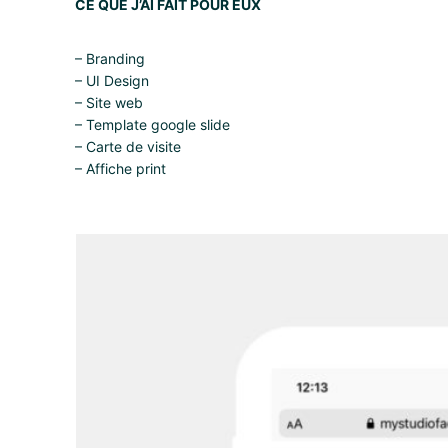
CE QUE J’AI FAIT POUR EUX
– Branding
– UI Design
– Site web
– Template google slide
– Carte de visite
– Affiche print